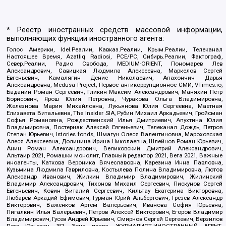
* Реестр иностранных средств массовой информации,
выполняющих функции иностранного агента:
Голос Америки, Idel.Реалии, Кавказ.Реалии, Крым.Реалии, Телеканал
Настоящее Время, Azatliq Radiosi, PCE/PC, Сибирь.Реалии, Фактограф,
Север.Реалии, Радио Свобода, MEDIUM-ORIENT, Пономарев Лев
Александрович, Савицкая Людмила Алексеевна, Маркелов Сергей
Евгеньевич, Камалягин Денис Николаевич, Апахончич Дарья
Александровна, Medusa Project, Первое антикоррупционное СМИ, VTimes.io,
Баданин Роман Сергеевич, Гликин Максим Александрович, Маняхин Петр
Борисович, Ярош Юлия Петровна, Чуракова Ольга Владимировна,
Железнова Мария Михайловна, Лукьянова Юлия Сергеевна, Маетная
Елизавета Витальевна, The Insider SIA, Рубин Михаил Аркадьевич, Гройсман
Софья Романовна, Рождественский Илья Дмитриевич, Апухтина Юлия
Владимировна, Постернак Алексей Евгеньевич, Телеканал Дождь, Петров
Степан Юрьевич, Istories fonds, Шмагун Олеся Валентиновна, Мароховская
Алеся Алексеевна, Долинина Ирина Николаевна, Шлейнов Роман Юрьевич,
Анин Роман Александрович, Великовский Дмитрий Александрович,
Альтаир 2021, Ромашки монолит, Главный редактор 2021, Вега 2021, Важные
иноагенты, Каткова Вероника Вячеславовна, Карезина Инна Павловна,
Кузьмина Людмила Гавриловна, Костылева Полина Владимировна, Лютов
Александр Иванович, Жилкин Владимир Владимирович, Жилинский
Владимир Александрович, Тихонов Михаил Сергеевич, Пискунов Сергей
Евгеньевич, Ковин Виталий Сергеевич, Кильтау Екатерина Викторовна,
Любарев Аркадий Ефимович, Гурман Юрий Альбертович, Грезев Александр
Викторович, Важенков Артем Валерьевич, Иванова София Юрьевна,
Пигалкин Илья Валерьевич, Петров Алексей Викторович, Егоров Владимир
Владимирович, Гусев Андрей Юрьевич, Смирнов Сергей Сергеевич, Верзилов
Петр Юрьевич, ЗП, Зона права, ЖУРНАЛИСТ-ИНОСТРАННЫЙ АГЕНТ,