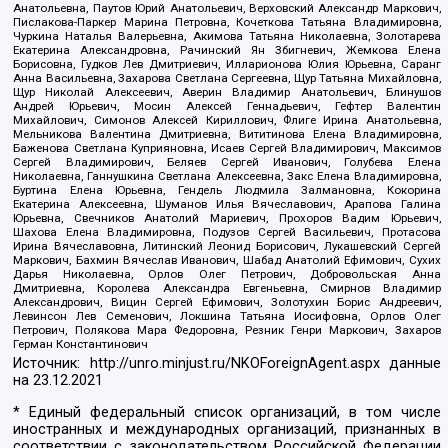
Анатольевна, Паутов Юрий Анатольевич, Верховский Александр Маркович,
Пислакова-Паркер Марина Петровна, Кочеткова Татьяна Владимировна,
Чуркина Наталья Валерьевна, Акимова Татьяна Николаевна, Золотарева
Екатерина Александровна, Рачинский Ян Збигневич, Жемкова Елена
Борисовна, Гудков Лев Дмитриевич, Илларионова Юлия Юрьевна, Саранг
Анна Васильевна, Захарова Светлана Сергеевна, Щур Татьяна Михайловна,
Щур Николай Алексеевич, Аверин Владимир Анатольевич, Блинушов
Андрей Юрьевич, Мосин Алексей Геннадьевич, Гефтер Валентин
Михайлович, Симонов Алексей Кириллович, Флиге Ирина Анатольевна,
Мельникова Валентина Дмитриевна, Вититинова Елена Владимировна,
Баженова Светлана Куприяновна, Исаев Сергей Владимирович, Максимов
Сергей Владимирович, Беляев Сергей Иванович, Голубева Елена
Николаевна, Ганнушкина Светлана Алексеевна, Закс Елена Владимировна,
Буртина Елена Юрьевна, Гендель Людмила Залмановна, Кокорина
Екатерина Алексеевна, Шуманов Илья Вячеславович, Арапова Галина
Юрьевна, Свечников Анатолий Мариевич, Прохоров Вадим Юрьевич,
Шахова Елена Владимировна, Подузов Сергей Васильевич, Протасова
Ирина Вячеславовна, Литинский Леонид Борисович, Лукашевский Сергей
Маркович, Бахмин Вячеслав Иванович, Шабад Анатолий Ефимович, Сухих
Дарья Николаевна, Орлов Олег Петрович, Добровольская Анна
Дмитриевна, Королева Александра Евгеньевна, Смирнов Владимир
Александрович, Вицин Сергей Ефимович, Золотухин Борис Андреевич,
Левинсон Лев Семенович, Локшина Татьяна Иосифовна, Орлов Олег
Петрович, Полякова Мара Федоровна, Резник Генри Маркович, Захаров
Герман Константинович
Источник:
http://unro.minjust.ru/NKOForeignAgent.aspx
данные
на
23.12.2021
* Единый федеральный список организаций, в том числе
иностранных и международных организаций, признанных в
соответствии с законодательством Российской Федерации