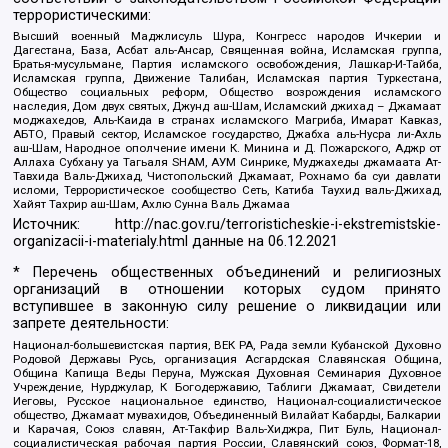
террористическими:
Высший военный Маджлисуль Шура, Конгресс народов Ичкерии и
Дагестана, База, Асбат аль-Ансар, Священная война, Исламская группа,
Братья-мусульмане, Партия исламского освобождения, Лашкар-И-Тайба,
Исламская группа, Движение Талибан, Исламская партия Туркестана,
Общество социальных реформ, Общество возрождения исламского
наследия, Дом двух святых, Джунд аш-Шам, Исламский джихад – Джамаат
моджахедов, Аль-Каида в странах исламского Магриба, Имарат Кавказ,
АБТО, Правый сектор, Исламское государство, Джабха аль-Нусра ли-Ахль
аш-Шам, Народное ополчение имени К. Минина и Д. Пожарского, Аджр от
Аллаха Субхану уа Тагьаля SHAM, АУМ Синрике, Муджахеды джамаата Ат-
Тавхида Валь-Джихад, Чистопольский Джамаат, Рохнамо ба суи давлати
исломи, Террористическое сообщество Сеть, Катиба Таухид валь-Джихад,
Хайят Тахрир аш-Шам, Ахлю Сунна Валь Джамаа
Источник:
http://nac.gov.ru/terroristicheskie-i-ekstremistskie-
organizacii-i-materialy.html
данные на
06.12.2021
* Перечень общественных объединений и религиозных
организаций в отношении которых судом принято
вступившее в законную силу решение о ликвидации или
запрете деятельности:
Национал-большевистская партия, ВЕК РА, Рада земли Кубанской Духовно
Родовой Державы Русь, организация Асгардская Славянская Община,
Община Капища Веды Перуна, Мужская Духовная Семинария Духовное
Учреждение, Нурджулар, К Богодержавию, Таблиги Джамаат, Свидетели
Иеговы, Русское национальное единство, Национал-социалистическое
общество, Джамаат мувахидов, Объединенный Вилайат Кабарды, Балкарии
и Карачая, Союз славян, Ат-Такфир Валь-Хиджра, Пит Буль, Национал-
социалистическая рабочая партия России, Славянский союз, Формат-18,