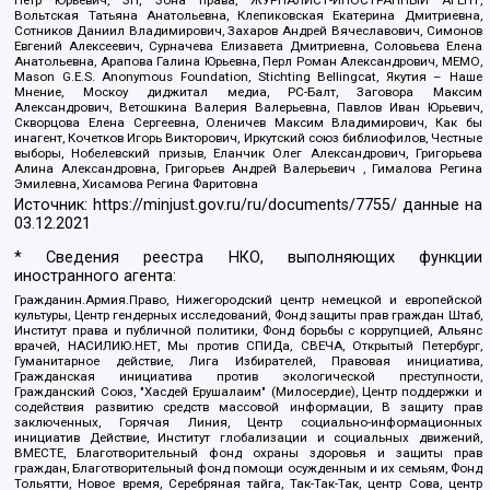
Вольтская Татьяна Анатольевна, Клепиковская Екатерина Дмитриевна,
Сотников Даниил Владимирович, Захаров Андрей Вячеславович, Симонов
Евгений Алексеевич, Сурначева Елизавета Дмитриевна, Соловьева Елена
Анатольевна, Арапова Галина Юрьевна, Перл Роман Александрович, МЕМО,
Mason G.E.S. Anonymous Foundation, Stichting Bellingcat, Якутия – Наше
Мнение, Москоу диджитал медиа, РС-Балт, Заговора Максим
Александрович, Ветошкина Валерия Валерьевна, Павлов Иван Юрьевич,
Скворцова Елена Сергеевна, Оленичев Максим Владимирович, Как бы
инагент, Кочетков Игорь Викторович, Иркутский союз библиофилов, Честные
выборы, Нобелевский призыв, Еланчик Олег Александрович, Григорьева
Алина Александровна, Григорьев Андрей Валерьевич , Гималова Регина
Эмилевна, Хисамова Регина Фаритовна
Источник:
https://minjust.gov.ru/ru/documents/7755/
данные на
03.12.2021
* Сведения реестра НКО, выполняющих функции
иностранного агента:
Гражданин.Армия.Право, Нижегородский центр немецкой и европейской
культуры, Центр гендерных исследований, Фонд защиты прав граждан Штаб,
Институт права и публичной политики, Фонд борьбы с коррупцией, Альянс
врачей, НАСИЛИЮ.НЕТ, Мы против СПИДа, СВЕЧА, Открытый Петербург,
Гуманитарное действие, Лига Избирателей, Правовая инициатива,
Гражданская инициатива против экологической преступности,
Гражданский Союз, "Хасдей Ерушалаим" (Милосердие), Центр поддержки и
содействия развитию средств массовой информации, В защиту прав
заключенных, Горячая Линия, Центр социально-информационных
инициатив Действие, Институт глобализации и социальных движений,
ВМЕСТЕ, Благотворительный фонд охраны здоровья и защиты прав
граждан, Благотворительный фонд помощи осужденным и их семьям, Фонд
Тольятти, Новое время, Серебряная тайга, Так-Так-Так, центр Сова, центр