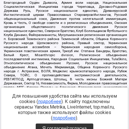
Благородный Орден Дьявола, Армия воли народа, Национальная
Социалистическая Инициатива города Череповца, Духовно-Родовая
Держава Русь, Русское национальное единство, Древнерусской
Инглистической церкви Православных Староверов-Инглингов, Русский
общенациональный союз, Движение против нелегальной иммиграции,
Кровь и Честь, О свободе совести и о религиозных объединениях, Омская
организация общественного политического движения Русское
национальное единство, Северное Братство, Клуб Болельщиков Футбольного
Клуба Динамо, Файзрахманисты, Мусульманская религиозная организация
п. Боровский Тюменского района Тюменской области, Община Коренного
Русского народа Щелковского района, Правый сектор, Украинская
национальная ассамблея – Украинская народная самооборона,
Украинская повстанческая армия, Тризуб им. Степана Бандеры, Братство,
Белый Крест, Misanthropic division, Религиозное объединение
последователей инглиизма, Народная Социальная Инициатива, TulaSkins,
Этнополитическое объединение Русские, Русское национальное
объединение Атака, Мечеть Мирмамеда, Община Коренного Русского
народа г. Астрахани, ВОЛЯ, Меджлис крымскотатарского народа, Рубеж
Севера, ТОЙС, О противодействии экстремистской деятельности,
РЕВТАТПОД, Артподготовка, Штольц, В честь иконы Божией Матери
Державная, Сектор 16, Независимость, Фирма, Молодежная правозащитная
группа МПГ, Курсом Правды и Единения, Каракольская инициативная
группа, Автоград Крю, Союз Славянских Сил Руси, Алля-Аят,
Благотворительный пансионат Ак Умут, Русская республика Русь,
Для повышения удобства сайта мы используем
Арестантское уголовное единство, Башкорт, Нация и свобода, W.H.С., Фалунь
cookies (
подробнее
). К сайту подключены
Дафа, Иртыш Ultras, Русский Патриотический клуб-Новокузнецк/РПК,
сервисы Yandex.Metrika, LiveInternet, top.mail.ru,
Сибирский державный союз, Фонд борьбы с коррупцией, Фонд защиты прав
граждан, Штабы Навального, Совет граждан СССР Прикубанского округа г.
которые также используют файлы cookies
Краснодара
(
подробнее
).
Источник:
https://minjust.gov.ru/ru/documents/7822/
данные на
08.12.2021
Я согласен/согласна