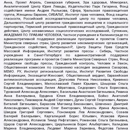
Анна, Проект Апрель, Самарская губерния, Эра здоровья, Мемориал,
Аналитический Центр Юрия Левады, Издательство Парк Гагарина, Фонд
содействия имени Андрея Рылькова, Сфера, Уральская правозащитная
группа, Женщины Евразии, СИБАЛЬТ, Институт прав человека, Фонд защиты
гласности, Российский исследовательский центр по правам человека,
Дальневосточный центр развития гражданских инициатив и социального
партнерства, Пермский региональный правозащитный центр, Гражданское
действие, Центр независимых социологических исследований, Сутяжник,
АКАДЕМИЯ ПО ПРАВАМ ЧЕЛОВЕКА, Частное учреждение в Калининграде по
административной поддержке реализации программ и проектов Совета
Министров северных стран, Центр развития некоммерческих организаций,
Гражданское содействие, Интернешнл-Р, Центр Защиты Прав Средств
Массовой Информации, Институт развития прессы - Сибирь, Частное
учреждение в Санкт-Петербурге по административной поддержке
реализации программ и проектов Совета Министров Северных Стран, Фонд
поддержки свободы прессы, Гражданский контроль, Человек и Закон,
Общественная комиссия по сохранению наследия академика Сахарова,
МЕМО. РУ, Институт региональной прессы, Институт Развития Свободы
Информации, Экозащита!-Женсовет, Общественный вердикт, Евразийская
антимонопольная ассоциация, Дзугкоева Регина Николаевна, Кривенко
Сергей Владимирович, Милославский Павел Юрьевич, Шнырова Ольга
Вадимовна, Чанышева Лилия Айратовна, Сидорович Ольга Борисовна,
Туровский Александр Алексеевич, Васильева Анастасия Евгеньевна, Ривина
Анна Валерьевна, Бурдина Юлия Владимировна, Бойко Анатолий
Николаевич, Пивоваров Андрей Сергеевич, Дугин Сергей Георгиевич, Аверин
Виталий Евгеньевич, Барахоев Магомед Бекханович, Шевченко Дмитрий
Александрович, Шарипков Олег Викторович, Мошель Ирина Ароновна,
Шведов Григорий Сергеевич, Пономарев Лев Александрович, Созаев
Валерий Валерьевич, Каргалицкий Борис Юльевич, Исакова Ирина
Александровна, Исламов Тимур Рифгатович, Романова Ольга Евгеньевна,
Щаров Сергей Алексадрович, Цирульников Борис Альбертович, Халидова
Марина Владимировна, Людевиг Марина Зариевна, Федотова Галина