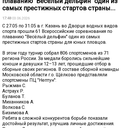
плаванию "Весёлый дельфин" один из
самых престижных стартов страны...
17:48
03.06.2026
С 27.05 по 31.05 в г. Казань во Дворце водных видов
спорта прошли 61 Всероссийские соревнования по
плаванию "Весёлый дельфин" один из самых
престижных стартов страны для юных пловцов.
В этом году турнир собрал 806 спортсменов из 71
региона России. За медали боролись сильнейшие
юноши и девушки 12–13 лет, прошедшие отбор в
сборные своих регионов. В составе сборной команды
Московской области г.о. Щёлково представляли
спортсмены ПЦ "Нептун":
Рыжман С.
Астраух Р.
Буланов Т.
Миханников А.
Волкова С.
Бизимова А.
Ребята в сложной конкурентов борьбе показали
достойный результат, улучшив личные достижения.