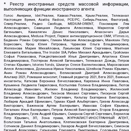
* Реестр иностранных средств массовой информации,
выполняющих функции иностранного агента:
Голос Америки, Idel.Реалии, Кавказ.Реалии, Крым.Реалии, Телеканал
Настоящее Время, Azatliq Radiosi, PCE/PC, Сибирь.Реалии, Фактограф,
Север.Реалии, Радио Свобода, MEDIUM-ORIENT, Пономарев Лев
Александрович, Савицкая Людмила Алексеевна, Маркелов Сергей
Евгеньевич, Камалягин Денис Николаевич, Апахончич Дарья
Александровна, Medusa Project, Первое антикоррупционное СМИ, VTimes.io,
Баданин Роман Сергеевич, Гликин Максим Александрович, Маняхин Петр
Борисович, Ярош Юлия Петровна, Чуракова Ольга Владимировна,
Железнова Мария Михайловна, Лукьянова Юлия Сергеевна, Маетная
Елизавета Витальевна, The Insider SIA, Рубин Михаил Аркадьевич, Гройсман
Софья Романовна, Рождественский Илья Дмитриевич, Апухтина Юлия
Владимировна, Постернак Алексей Евгеньевич, Телеканал Дождь, Петров
Степан Юрьевич, Istories fonds, Шмагун Олеся Валентиновна, Мароховская
Алеся Алексеевна, Долинина Ирина Николаевна, Шлейнов Роман Юрьевич,
Анин Роман Александрович, Великовский Дмитрий Александрович,
Альтаир 2021, Ромашки монолит, Главный редактор 2021, Вега 2021, Важные
иноагенты, Каткова Вероника Вячеславовна, Карезина Инна Павловна,
Кузьмина Людмила Гавриловна, Костылева Полина Владимировна, Лютов
Александр Иванович, Жилкин Владимир Владимирович, Жилинский
Владимир Александрович, Тихонов Михаил Сергеевич, Пискунов Сергей
Евгеньевич, Ковин Виталий Сергеевич, Кильтау Екатерина Викторовна,
Любарев Аркадий Ефимович, Гурман Юрий Альбертович, Грезев Александр
Викторович, Важенков Артем Валерьевич, Иванова София Юрьевна,
Пигалкин Илья Валерьевич, Петров Алексей Викторович, Егоров Владимир
Владимирович, Гусев Андрей Юрьевич, Смирнов Сергей Сергеевич, Верзилов
Петр Юрьевич, ЗП, Зона права, ЖУРНАЛИСТ-ИНОСТРАННЫЙ АГЕНТ,
Вольтская Татьяна Анатольевна, Клепиковская Екатерина Дмитриевна,
Сотников Даниил Владимирович, Захаров Андрей Вячеславович, Симонов
Евгений Алексеевич, Сурначева Елизавета Дмитриевна, Соловьева Елена