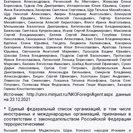
Екатерина Александровна, Рачинский Ян Збигневич, Жемкова Елена
Борисовна, Гудков Лев Дмитриевич, Илларионова Юлия Юрьевна, Саранг
Анна Васильевна, Захарова Светлана Сергеевна, Щур Татьяна Михайловна,
Щур Николай Алексеевич, Аверин Владимир Анатольевич, Блинушов
Андрей Юрьевич, Мосин Алексей Геннадьевич, Гефтер Валентин
Михайлович, Симонов Алексей Кириллович, Флиге Ирина Анатольевна,
Мельникова Валентина Дмитриевна, Вититинова Елена Владимировна,
Баженова Светлана Куприяновна, Исаев Сергей Владимирович, Максимов
Сергей Владимирович, Беляев Сергей Иванович, Голубева Елена
Николаевна, Ганнушкина Светлана Алексеевна, Закс Елена Владимировна,
Буртина Елена Юрьевна, Гендель Людмила Залмановна, Кокорина
Екатерина Алексеевна, Шуманов Илья Вячеславович, Арапова Галина
Юрьевна, Свечников Анатолий Мариевич, Прохоров Вадим Юрьевич,
Шахова Елена Владимировна, Подузов Сергей Васильевич, Протасова
Ирина Вячеславовна, Литинский Леонид Борисович, Лукашевский Сергей
Маркович, Бахмин Вячеслав Иванович, Шабад Анатолий Ефимович, Сухих
Дарья Николаевна, Орлов Олег Петрович, Добровольская Анна
Дмитриевна, Королева Александра Евгеньевна, Смирнов Владимир
Александрович, Вицин Сергей Ефимович, Золотухин Борис Андреевич,
Левинсон Лев Семенович, Локшина Татьяна Иосифовна, Орлов Олег
Петрович, Полякова Мара Федоровна, Резник Генри Маркович, Захаров
Герман Константинович
Источник:
http://unro.minjust.ru/NKOForeignAgent.aspx
данные
на
23.12.2021
* Единый федеральный список организаций, в том числе
иностранных и международных организаций, признанных в
соответствии с законодательством Российской Федерации
террористическими:
Высший военный Маджлисуль Шура, Конгресс народов Ичкерии и