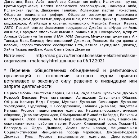
Дагестана, База, Асбат аль-Ансар, Священная война, Исламская группа,
Братья-мусульмане, Партия исламского освобождения, Лашкар-И-Тайба,
Исламская группа, Движение Талибан, Исламская партия Туркестана,
Общество социальных реформ, Общество возрождения исламского
наследия, Дом двух святых, Джунд аш-Шам, Исламский джихад – Джамаат
моджахедов, Аль-Каида в странах исламского Магриба, Имарат Кавказ,
АБТО, Правый сектор, Исламское государство, Джабха аль-Нусра ли-Ахль
аш-Шам, Народное ополчение имени К. Минина и Д. Пожарского, Аджр от
Аллаха Субхану уа Тагьаля SHAM, АУМ Синрике, Муджахеды джамаата Ат-
Тавхида Валь-Джихад, Чистопольский Джамаат, Рохнамо ба суи давлати
исломи, Террористическое сообщество Сеть, Катиба Таухид валь-Джихад,
Хайят Тахрир аш-Шам, Ахлю Сунна Валь Джамаа
Источник:
http://nac.gov.ru/terroristicheskie-i-ekstremistskie-
organizacii-i-materialy.html
данные на
06.12.2021
* Перечень общественных объединений и религиозных
организаций в отношении которых судом принято
вступившее в законную силу решение о ликвидации или
запрете деятельности:
Национал-большевистская партия, ВЕК РА, Рада земли Кубанской Духовно
Родовой Державы Русь, организация Асгардская Славянская Община,
Община Капища Веды Перуна, Мужская Духовная Семинария Духовное
Учреждение, Нурджулар, К Богодержавию, Таблиги Джамаат, Свидетели
Иеговы, Русское национальное единство, Национал-социалистическое
общество, Джамаат мувахидов, Объединенный Вилайат Кабарды, Балкарии
и Карачая, Союз славян, Ат-Такфир Валь-Хиджра, Пит Буль, Национал-
социалистическая рабочая партия России, Славянский союз, Формат-18,
Благородный Орден Дьявола, Армия воли народа, Национальная
Социалистическая Инициатива города Череповца, Духовно-Родовая
Держава Русь, Русское национальное единство, Древнерусской