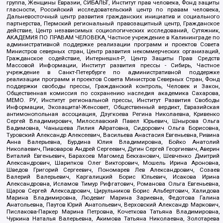
группа, Женщины Евразии, СИБАЛЬТ, Институт прав человека, Фонд защиты
гласности, Российский исследовательский центр по правам человека,
Дальневосточный центр развития гражданских инициатив и социального
партнерства, Пермский региональный правозащитный центр, Гражданское
действие, Центр независимых социологических исследований, Сутяжник,
АКАДЕМИЯ ПО ПРАВАМ ЧЕЛОВЕКА, Частное учреждение в Калининграде по
административной поддержке реализации программ и проектов Совета
Министров северных стран, Центр развития некоммерческих организаций,
Гражданское содействие, Интернешнл-Р, Центр Защиты Прав Средств
Массовой Информации, Институт развития прессы - Сибирь, Частное
учреждение в Санкт-Петербурге по административной поддержке
реализации программ и проектов Совета Министров Северных Стран, Фонд
поддержки свободы прессы, Гражданский контроль, Человек и Закон,
Общественная комиссия по сохранению наследия академика Сахарова,
МЕМО. РУ, Институт региональной прессы, Институт Развития Свободы
Информации, Экозащита!-Женсовет, Общественный вердикт, Евразийская
антимонопольная ассоциация, Дзугкоева Регина Николаевна, Кривенко
Сергей Владимирович, Милославский Павел Юрьевич, Шнырова Ольга
Вадимовна, Чанышева Лилия Айратовна, Сидорович Ольга Борисовна,
Туровский Александр Алексеевич, Васильева Анастасия Евгеньевна, Ривина
Анна Валерьевна, Бурдина Юлия Владимировна, Бойко Анатолий
Николаевич, Пивоваров Андрей Сергеевич, Дугин Сергей Георгиевич, Аверин
Виталий Евгеньевич, Барахоев Магомед Бекханович, Шевченко Дмитрий
Александрович, Шарипков Олег Викторович, Мошель Ирина Ароновна,
Шведов Григорий Сергеевич, Пономарев Лев Александрович, Созаев
Валерий Валерьевич, Каргалицкий Борис Юльевич, Исакова Ирина
Александровна, Исламов Тимур Рифгатович, Романова Ольга Евгеньевна,
Щаров Сергей Алексадрович, Цирульников Борис Альбертович, Халидова
Марина Владимировна, Людевиг Марина Зариевна, Федотова Галина
Анатольевна, Паутов Юрий Анатольевич, Верховский Александр Маркович,
Пислакова-Паркер Марина Петровна, Кочеткова Татьяна Владимировна,
Чуркина Наталья Валерьевна, Акимова Татьяна Николаевна, Золотарева