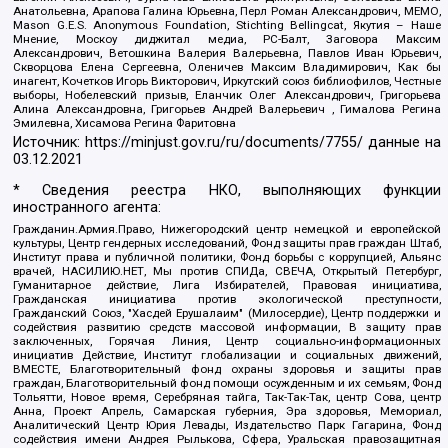
Анатольевна, Арапова Галина Юрьевна, Перл Роман Александрович, МЕМО,
Mason G.E.S. Anonymous Foundation, Stichting Bellingcat, Якутия – Наше
Мнение, Москоу диджитал медиа, РС-Балт, Заговора Максим
Александрович, Ветошкина Валерия Валерьевна, Павлов Иван Юрьевич,
Скворцова Елена Сергеевна, Оленичев Максим Владимирович, Как бы
инагент, Кочетков Игорь Викторович, Иркутский союз библиофилов, Честные
выборы, Нобелевский призыв, Еланчик Олег Александрович, Григорьева
Алина Александровна, Григорьев Андрей Валерьевич , Гималова Регина
Эмилевна, Хисамова Регина Фаритовна
Источник:
https://minjust.gov.ru/ru/documents/7755/
данные на
03.12.2021
* Сведения реестра НКО, выполняющих функции
иностранного агента:
Гражданин.Армия.Право, Нижегородский центр немецкой и европейской
культуры, Центр гендерных исследований, Фонд защиты прав граждан Штаб,
Институт права и публичной политики, Фонд борьбы с коррупцией, Альянс
врачей, НАСИЛИЮ.НЕТ, Мы против СПИДа, СВЕЧА, Открытый Петербург,
Гуманитарное действие, Лига Избирателей, Правовая инициатива,
Гражданская инициатива против экологической преступности,
Гражданский Союз, "Хасдей Ерушалаим" (Милосердие), Центр поддержки и
содействия развитию средств массовой информации, В защиту прав
заключенных, Горячая Линия, Центр социально-информационных
инициатив Действие, Институт глобализации и социальных движений,
ВМЕСТЕ, Благотворительный фонд охраны здоровья и защиты прав
граждан, Благотворительный фонд помощи осужденным и их семьям, Фонд
Тольятти, Новое время, Серебряная тайга, Так-Так-Так, центр Сова, центр
Анна, Проект Апрель, Самарская губерния, Эра здоровья, Мемориал,
Аналитический Центр Юрия Левады, Издательство Парк Гагарина, Фонд
содействия имени Андрея Рылькова, Сфера, Уральская правозащитная