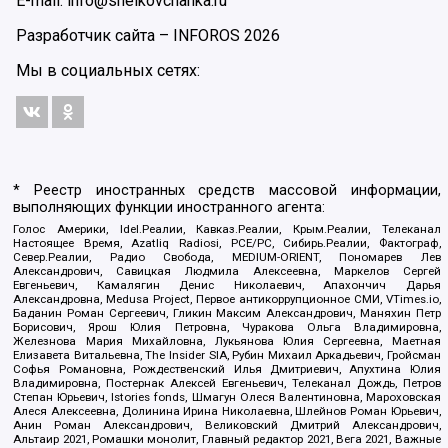
E-mail: info@shelkovchanka.ru
Разработчик сайта –
INFOROS
2026
Мы в социальных сетях:
* Реестр иностранных средств массовой информации,
выполняющих функции иностранного агента:
Голос Америки, Idel.Реалии, Кавказ.Реалии, Крым.Реалии, Телеканал
Настоящее Время, Azatliq Radiosi, PCE/PC, Сибирь.Реалии, Фактограф,
Север.Реалии, Радио Свобода, MEDIUM-ORIENT, Пономарев Лев
Александрович, Савицкая Людмила Алексеевна, Маркелов Сергей
Евгеньевич, Камалягин Денис Николаевич, Апахончич Дарья
Александровна, Medusa Project, Первое антикоррупционное СМИ, VTimes.io,
Баданин Роман Сергеевич, Гликин Максим Александрович, Маняхин Петр
Борисович, Ярош Юлия Петровна, Чуракова Ольга Владимировна,
Железнова Мария Михайловна, Лукьянова Юлия Сергеевна, Маетная
Елизавета Витальевна, The Insider SIA, Рубин Михаил Аркадьевич, Гройсман
Софья Романовна, Рождественский Илья Дмитриевич, Апухтина Юлия
Владимировна, Постернак Алексей Евгеньевич, Телеканал Дождь, Петров
Степан Юрьевич, Istories fonds, Шмагун Олеся Валентиновна, Мароховская
Алеся Алексеевна, Долинина Ирина Николаевна, Шлейнов Роман Юрьевич,
Анин Роман Александрович, Великовский Дмитрий Александрович,
Альтаир 2021, Ромашки монолит, Главный редактор 2021, Вега 2021, Важные