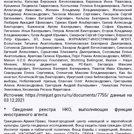
иноагенты, Каткова Вероника Вячеславовна, Карезина Инна Павловна,
Кузьмина Людмила Гавриловна, Костылева Полина Владимировна, Лютов
Александр Иванович, Жилкин Владимир Владимирович, Жилинский
Владимир Александрович, Тихонов Михаил Сергеевич, Пискунов Сергей
Евгеньевич, Ковин Виталий Сергеевич, Кильтау Екатерина Викторовна,
Любарев Аркадий Ефимович, Гурман Юрий Альбертович, Грезев Александр
Викторович, Важенков Артем Валерьевич, Иванова София Юрьевна,
Пигалкин Илья Валерьевич, Петров Алексей Викторович, Егоров Владимир
Владимирович, Гусев Андрей Юрьевич, Смирнов Сергей Сергеевич, Верзилов
Петр Юрьевич, ЗП, Зона права, ЖУРНАЛИСТ-ИНОСТРАННЫЙ АГЕНТ,
Вольтская Татьяна Анатольевна, Клепиковская Екатерина Дмитриевна,
Сотников Даниил Владимирович, Захаров Андрей Вячеславович, Симонов
Евгений Алексеевич, Сурначева Елизавета Дмитриевна, Соловьева Елена
Анатольевна, Арапова Галина Юрьевна, Перл Роман Александрович, МЕМО,
Mason G.E.S. Anonymous Foundation, Stichting Bellingcat, Якутия – Наше
Мнение, Москоу диджитал медиа, РС-Балт, Заговора Максим
Александрович, Ветошкина Валерия Валерьевна, Павлов Иван Юрьевич,
Скворцова Елена Сергеевна, Оленичев Максим Владимирович, Как бы
инагент, Кочетков Игорь Викторович, Иркутский союз библиофилов, Честные
выборы, Нобелевский призыв, Еланчик Олег Александрович, Григорьева
Алина Александровна, Григорьев Андрей Валерьевич , Гималова Регина
Эмилевна, Хисамова Регина Фаритовна
Источник:
https://minjust.gov.ru/ru/documents/7755/
данные на
03.12.2021
* Сведения реестра НКО, выполняющих функции
иностранного агента:
Гражданин.Армия.Право, Нижегородский центр немецкой и европейской
культуры, Центр гендерных исследований, Фонд защиты прав граждан Штаб,
Институт права и публичной политики, Фонд борьбы с коррупцией, Альянс
врачей, НАСИЛИЮ.НЕТ, Мы против СПИДа, СВЕЧА, Открытый Петербург,