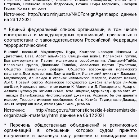
Петрович, Полякова Мара Федоровна, Резник Генри Маркович, Захаров
Герман Константинович
Источник:
http://unro.minjust.ru/NKOForeignAgent.aspx
данные
на
23.12.2021
* Единый федеральный список организаций, в том числе
иностранных и международных организаций, признанных в
соответствии с законодательством Российской Федерации
террористическими:
Высший военный Маджлисуль Шура, Конгресс народов Ичкерии и
Дагестана, База, Асбат аль-Ансар, Священная война, Исламская группа,
Братья-мусульмане, Партия исламского освобождения, Лашкар-И-Тайба,
Исламская группа, Движение Талибан, Исламская партия Туркестана,
Общество социальных реформ, Общество возрождения исламского
наследия, Дом двух святых, Джунд аш-Шам, Исламский джихад – Джамаат
моджахедов, Аль-Каида в странах исламского Магриба, Имарат Кавказ,
АБТО, Правый сектор, Исламское государство, Джабха аль-Нусра ли-Ахль
аш-Шам, Народное ополчение имени К. Минина и Д. Пожарского, Аджр от
Аллаха Субхану уа Тагьаля SHAM, АУМ Синрике, Муджахеды джамаата Ат-
Тавхида Валь-Джихад, Чистопольский Джамаат, Рохнамо ба суи давлати
исломи, Террористическое сообщество Сеть, Катиба Таухид валь-Джихад,
Хайят Тахрир аш-Шам, Ахлю Сунна Валь Джамаа
Источник:
http://nac.gov.ru/terroristicheskie-i-ekstremistskie-
organizacii-i-materialy.html
данные на
06.12.2021
* Перечень общественных объединений и религиозных
организаций в отношении которых судом принято
вступившее в законную силу решение о ликвидации или