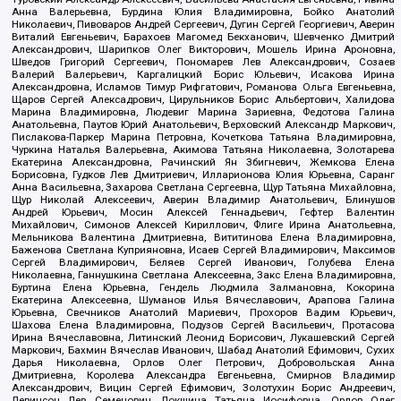
Анна Валерьевна, Бурдина Юлия Владимировна, Бойко Анатолий
Николаевич, Пивоваров Андрей Сергеевич, Дугин Сергей Георгиевич, Аверин
Виталий Евгеньевич, Барахоев Магомед Бекханович, Шевченко Дмитрий
Александрович, Шарипков Олег Викторович, Мошель Ирина Ароновна,
Шведов Григорий Сергеевич, Пономарев Лев Александрович, Созаев
Валерий Валерьевич, Каргалицкий Борис Юльевич, Исакова Ирина
Александровна, Исламов Тимур Рифгатович, Романова Ольга Евгеньевна,
Щаров Сергей Алексадрович, Цирульников Борис Альбертович, Халидова
Марина Владимировна, Людевиг Марина Зариевна, Федотова Галина
Анатольевна, Паутов Юрий Анатольевич, Верховский Александр Маркович,
Пислакова-Паркер Марина Петровна, Кочеткова Татьяна Владимировна,
Чуркина Наталья Валерьевна, Акимова Татьяна Николаевна, Золотарева
Екатерина Александровна, Рачинский Ян Збигневич, Жемкова Елена
Борисовна, Гудков Лев Дмитриевич, Илларионова Юлия Юрьевна, Саранг
Анна Васильевна, Захарова Светлана Сергеевна, Щур Татьяна Михайловна,
Щур Николай Алексеевич, Аверин Владимир Анатольевич, Блинушов
Андрей Юрьевич, Мосин Алексей Геннадьевич, Гефтер Валентин
Михайлович, Симонов Алексей Кириллович, Флиге Ирина Анатольевна,
Мельникова Валентина Дмитриевна, Вититинова Елена Владимировна,
Баженова Светлана Куприяновна, Исаев Сергей Владимирович, Максимов
Сергей Владимирович, Беляев Сергей Иванович, Голубева Елена
Николаевна, Ганнушкина Светлана Алексеевна, Закс Елена Владимировна,
Буртина Елена Юрьевна, Гендель Людмила Залмановна, Кокорина
Екатерина Алексеевна, Шуманов Илья Вячеславович, Арапова Галина
Юрьевна, Свечников Анатолий Мариевич, Прохоров Вадим Юрьевич,
Шахова Елена Владимировна, Подузов Сергей Васильевич, Протасова
Ирина Вячеславовна, Литинский Леонид Борисович, Лукашевский Сергей
Маркович, Бахмин Вячеслав Иванович, Шабад Анатолий Ефимович, Сухих
Дарья Николаевна, Орлов Олег Петрович, Добровольская Анна
Дмитриевна, Королева Александра Евгеньевна, Смирнов Владимир
Александрович, Вицин Сергей Ефимович, Золотухин Борис Андреевич,
Левинсон Лев Семенович, Локшина Татьяна Иосифовна, Орлов Олег