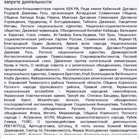
запрете деятельности:
Национал-большевистская партия, ВЕК РА, Рада земли Кубанской Духовно
Родовой Державы Русь, организация Асгардская Славянская Община,
Община Капища Веды Перуна, Мужская Духовная Семинария Духовное
Учреждение, Нурджулар, К Богодержавию, Таблиги Джамаат, Свидетели
Иеговы, Русское национальное единство, Национал-социалистическое
общество, Джамаат мувахидов, Объединенный Вилайат Кабарды, Балкарии
и Карачая, Союз славян, Ат-Такфир Валь-Хиджра, Пит Буль, Национал-
социалистическая рабочая партия России, Славянский союз, Формат-18,
Благородный Орден Дьявола, Армия воли народа, Национальная
Социалистическая Инициатива города Череповца, Духовно-Родовая
Держава Русь, Русское национальное единство, Древнерусской
Инглистической церкви Православных Староверов-Инглингов, Русский
общенациональный союз, Движение против нелегальной иммиграции,
Кровь и Честь, О свободе совести и о религиозных объединениях, Омская
организация общественного политического движения Русское
национальное единство, Северное Братство, Клуб Болельщиков Футбольного
Клуба Динамо, Файзрахманисты, Мусульманская религиозная организация
п. Боровский Тюменского района Тюменской области, Община Коренного
Русского народа Щелковского района, Правый сектор, Украинская
национальная ассамблея – Украинская народная самооборона,
Украинская повстанческая армия, Тризуб им. Степана Бандеры, Братство,
Белый Крест, Misanthropic division, Религиозное объединение
последователей инглиизма, Народная Социальная Инициатива, TulaSkins,
Этнополитическое объединение Русские, Русское национальное
объединение Атака, Мечеть Мирмамеда, Община Коренного Русского
народа г. Астрахани, ВОЛЯ, Меджлис крымскотатарского народа, Рубеж
Севера, ТОЙС, О противодействии экстремистской деятельности,
РЕВТАТПОД, Артподготовка, Штольц, В честь иконы Божией Матери
Державная, Сектор 16, Независимость, Фирма, Молодежная правозащитная
группа МПГ, Курсом Правды и Единения, Каракольская инициативная
группа, Автоград Крю, Союз Славянских Сил Руси, Алля-Аят,