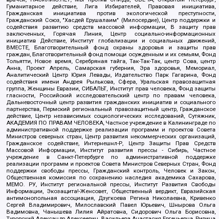
Гуманитарное действие, Лига Избирателей, Правовая инициатива,
Гражданская инициатива против экологической преступности,
Гражданский Союз, "Хасдей Ерушалаим" (Милосердие), Центр поддержки и
содействия развитию средств массовой информации, В защиту прав
заключенных, Горячая Линия, Центр социально-информационных
инициатив Действие, Институт глобализации и социальных движений,
ВМЕСТЕ, Благотворительный фонд охраны здоровья и защиты прав
граждан, Благотворительный фонд помощи осужденным и их семьям, Фонд
Тольятти, Новое время, Серебряная тайга, Так-Так-Так, центр Сова, центр
Анна, Проект Апрель, Самарская губерния, Эра здоровья, Мемориал,
Аналитический Центр Юрия Левады, Издательство Парк Гагарина, Фонд
содействия имени Андрея Рылькова, Сфера, Уральская правозащитная
группа, Женщины Евразии, СИБАЛЬТ, Институт прав человека, Фонд защиты
гласности, Российский исследовательский центр по правам человека,
Дальневосточный центр развития гражданских инициатив и социального
партнерства, Пермский региональный правозащитный центр, Гражданское
действие, Центр независимых социологических исследований, Сутяжник,
АКАДЕМИЯ ПО ПРАВАМ ЧЕЛОВЕКА, Частное учреждение в Калининграде по
административной поддержке реализации программ и проектов Совета
Министров северных стран, Центр развития некоммерческих организаций,
Гражданское содействие, Интернешнл-Р, Центр Защиты Прав Средств
Массовой Информации, Институт развития прессы - Сибирь, Частное
учреждение в Санкт-Петербурге по административной поддержке
реализации программ и проектов Совета Министров Северных Стран, Фонд
поддержки свободы прессы, Гражданский контроль, Человек и Закон,
Общественная комиссия по сохранению наследия академика Сахарова,
МЕМО. РУ, Институт региональной прессы, Институт Развития Свободы
Информации, Экозащита!-Женсовет, Общественный вердикт, Евразийская
антимонопольная ассоциация, Дзугкоева Регина Николаевна, Кривенко
Сергей Владимирович, Милославский Павел Юрьевич, Шнырова Ольга
Вадимовна, Чанышева Лилия Айратовна, Сидорович Ольга Борисовна,
Туровский Александр Алексеевич, Васильева Анастасия Евгеньевна, Ривина