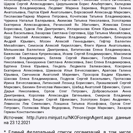
Щаров Сергей Алексадрович, Цирульников Борис Альбертович, Халидова
Марина Владимировна, Людевиг Марина Зариевна, Федотова Галина
Анатольевна, Паутов Юрий Анатольевич, Верховский Александр Маркович,
Пислакова-Паркер Марина Петровна, Кочеткова Татьяна Владимировна,
Чуркина Наталья Валерьевна, Акимова Татьяна Николаевна, Золотарева
Екатерина Александровна, Рачинский Ян Збигневич, Жемкова Елена
Борисовна, Гудков Лев Дмитриевич, Илларионова Юлия Юрьевна, Саранг
Анна Васильевна, Захарова Светлана Сергеевна, Щур Татьяна Михайловна,
Щур Николай Алексеевич, Аверин Владимир Анатольевич, Блинушов
Андрей Юрьевич, Мосин Алексей Геннадьевич, Гефтер Валентин
Михайлович, Симонов Алексей Кириллович, Флиге Ирина Анатольевна,
Мельникова Валентина Дмитриевна, Вититинова Елена Владимировна,
Баженова Светлана Куприяновна, Исаев Сергей Владимирович, Максимов
Сергей Владимирович, Беляев Сергей Иванович, Голубева Елена
Николаевна, Ганнушкина Светлана Алексеевна, Закс Елена Владимировна,
Буртина Елена Юрьевна, Гендель Людмила Залмановна, Кокорина
Екатерина Алексеевна, Шуманов Илья Вячеславович, Арапова Галина
Юрьевна, Свечников Анатолий Мариевич, Прохоров Вадим Юрьевич,
Шахова Елена Владимировна, Подузов Сергей Васильевич, Протасова
Ирина Вячеславовна, Литинский Леонид Борисович, Лукашевский Сергей
Маркович, Бахмин Вячеслав Иванович, Шабад Анатолий Ефимович, Сухих
Дарья Николаевна, Орлов Олег Петрович, Добровольская Анна
Дмитриевна, Королева Александра Евгеньевна, Смирнов Владимир
Александрович, Вицин Сергей Ефимович, Золотухин Борис Андреевич,
Левинсон Лев Семенович, Локшина Татьяна Иосифовна, Орлов Олег
Петрович, Полякова Мара Федоровна, Резник Генри Маркович, Захаров
Герман Константинович
Источник:
http://unro.minjust.ru/NKOForeignAgent.aspx
данные
на
23.12.2021
* Единый федеральный список организаций, в том числе