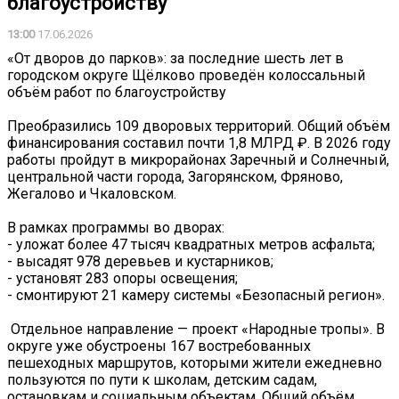
благоустройству
13:00
17.06.2026
«От дворов до парков»: за последние шесть лет в
городском округе Щёлково проведён колоссальный
объём работ по благоустройству
Преобразились 109 дворовых территорий. Общий объём
финансирования составил почти 1,8 МЛРД ₽. В 2026 году
работы пройдут в микрорайонах Заречный и Солнечный,
центральной части города, Загорянском, Фряново,
Жегалово и Чкаловском.
В рамках программы во дворах:
- уложат более 47 тысяч квадратных метров асфальта;
- высадят 978 деревьев и кустарников;
- установят 283 опоры освещения;
- смонтируют 21 камеру системы «Безопасный регион».
‍️ Отдельное направление — проект «Народные тропы». В
округе уже обустроены 167 востребованных
пешеходных маршрутов, которыми жители ежедневно
пользуются по пути к школам, детским садам,
остановкам и социальным объектам. Общий объём