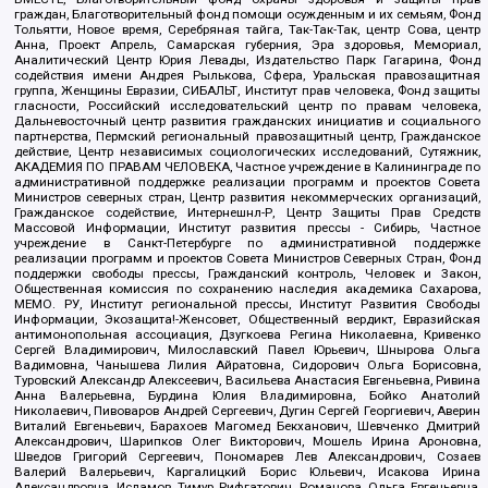
граждан, Благотворительный фонд помощи осужденным и их семьям, Фонд
Тольятти, Новое время, Серебряная тайга, Так-Так-Так, центр Сова, центр
Анна, Проект Апрель, Самарская губерния, Эра здоровья, Мемориал,
Аналитический Центр Юрия Левады, Издательство Парк Гагарина, Фонд
содействия имени Андрея Рылькова, Сфера, Уральская правозащитная
группа, Женщины Евразии, СИБАЛЬТ, Институт прав человека, Фонд защиты
гласности, Российский исследовательский центр по правам человека,
Дальневосточный центр развития гражданских инициатив и социального
партнерства, Пермский региональный правозащитный центр, Гражданское
действие, Центр независимых социологических исследований, Сутяжник,
АКАДЕМИЯ ПО ПРАВАМ ЧЕЛОВЕКА, Частное учреждение в Калининграде по
административной поддержке реализации программ и проектов Совета
Министров северных стран, Центр развития некоммерческих организаций,
Гражданское содействие, Интернешнл-Р, Центр Защиты Прав Средств
Массовой Информации, Институт развития прессы - Сибирь, Частное
учреждение в Санкт-Петербурге по административной поддержке
реализации программ и проектов Совета Министров Северных Стран, Фонд
поддержки свободы прессы, Гражданский контроль, Человек и Закон,
Общественная комиссия по сохранению наследия академика Сахарова,
МЕМО. РУ, Институт региональной прессы, Институт Развития Свободы
Информации, Экозащита!-Женсовет, Общественный вердикт, Евразийская
антимонопольная ассоциация, Дзугкоева Регина Николаевна, Кривенко
Сергей Владимирович, Милославский Павел Юрьевич, Шнырова Ольга
Вадимовна, Чанышева Лилия Айратовна, Сидорович Ольга Борисовна,
Туровский Александр Алексеевич, Васильева Анастасия Евгеньевна, Ривина
Анна Валерьевна, Бурдина Юлия Владимировна, Бойко Анатолий
Николаевич, Пивоваров Андрей Сергеевич, Дугин Сергей Георгиевич, Аверин
Виталий Евгеньевич, Барахоев Магомед Бекханович, Шевченко Дмитрий
Александрович, Шарипков Олег Викторович, Мошель Ирина Ароновна,
Шведов Григорий Сергеевич, Пономарев Лев Александрович, Созаев
Валерий Валерьевич, Каргалицкий Борис Юльевич, Исакова Ирина
Александровна, Исламов Тимур Рифгатович, Романова Ольга Евгеньевна,