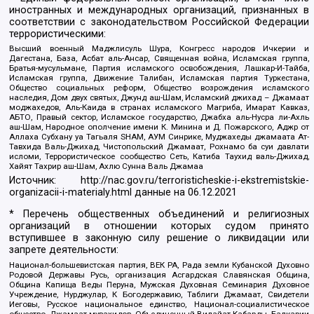
иностранных и международных организаций, признанных в
соответствии с законодательством Российской Федерации
террористическими:
Высший военный Маджлисуль Шура, Конгресс народов Ичкерии и
Дагестана, База, Асбат аль-Ансар, Священная война, Исламская группа,
Братья-мусульмане, Партия исламского освобождения, Лашкар-И-Тайба,
Исламская группа, Движение Талибан, Исламская партия Туркестана,
Общество социальных реформ, Общество возрождения исламского
наследия, Дом двух святых, Джунд аш-Шам, Исламский джихад – Джамаат
моджахедов, Аль-Каида в странах исламского Магриба, Имарат Кавказ,
АБТО, Правый сектор, Исламское государство, Джабха аль-Нусра ли-Ахль
аш-Шам, Народное ополчение имени К. Минина и Д. Пожарского, Аджр от
Аллаха Субхану уа Тагьаля SHAM, АУМ Синрике, Муджахеды джамаата Ат-
Тавхида Валь-Джихад, Чистопольский Джамаат, Рохнамо ба суи давлати
исломи, Террористическое сообщество Сеть, Катиба Таухид валь-Джихад,
Хайят Тахрир аш-Шам, Ахлю Сунна Валь Джамаа
Источник:
http://nac.gov.ru/terroristicheskie-i-ekstremistskie-
organizacii-i-materialy.html
данные на
06.12.2021
* Перечень общественных объединений и религиозных
организаций в отношении которых судом принято
вступившее в законную силу решение о ликвидации или
запрете деятельности:
Национал-большевистская партия, ВЕК РА, Рада земли Кубанской Духовно
Родовой Державы Русь, организация Асгардская Славянская Община,
Община Капища Веды Перуна, Мужская Духовная Семинария Духовное
Учреждение, Нурджулар, К Богодержавию, Таблиги Джамаат, Свидетели
Иеговы, Русское национальное единство, Национал-социалистическое
общество, Джамаат мувахидов, Объединенный Вилайат Кабарды, Балкарии