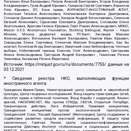
Пигалкин Илья Валерьевич, Петров Алексей Викторович, Егоров Владимир
Владимирович, Гусев Андрей Юрьевич, Смирнов Сергей Сергеевич, Верзилов
Петр Юрьевич, ЗП, Зона права, ЖУРНАЛИСТ-ИНОСТРАННЫЙ АГЕНТ,
Вольтская Татьяна Анатольевна, Клепиковская Екатерина Дмитриевна,
Сотников Даниил Владимирович, Захаров Андрей Вячеславович, Симонов
Евгений Алексеевич, Сурначева Елизавета Дмитриевна, Соловьева Елена
Анатольевна, Арапова Галина Юрьевна, Перл Роман Александрович, МЕМО,
Mason G.E.S. Anonymous Foundation, Stichting Bellingcat, Якутия – Наше
Мнение, Москоу диджитал медиа, РС-Балт, Заговора Максим
Александрович, Ветошкина Валерия Валерьевна, Павлов Иван Юрьевич,
Скворцова Елена Сергеевна, Оленичев Максим Владимирович, Как бы
инагент, Кочетков Игорь Викторович, Иркутский союз библиофилов, Честные
выборы, Нобелевский призыв, Еланчик Олег Александрович, Григорьева
Алина Александровна, Григорьев Андрей Валерьевич , Гималова Регина
Эмилевна, Хисамова Регина Фаритовна
Источник:
https://minjust.gov.ru/ru/documents/7755/
данные на
03.12.2021
* Сведения реестра НКО, выполняющих функции
иностранного агента:
Гражданин.Армия.Право, Нижегородский центр немецкой и европейской
культуры, Центр гендерных исследований, Фонд защиты прав граждан Штаб,
Институт права и публичной политики, Фонд борьбы с коррупцией, Альянс
врачей, НАСИЛИЮ.НЕТ, Мы против СПИДа, СВЕЧА, Открытый Петербург,
Гуманитарное действие, Лига Избирателей, Правовая инициатива,
Гражданская инициатива против экологической преступности,
Гражданский Союз, "Хасдей Ерушалаим" (Милосердие), Центр поддержки и
содействия развитию средств массовой информации, В защиту прав
заключенных, Горячая Линия, Центр социально-информационных
инициатив Действие, Институт глобализации и социальных движений,
ВМЕСТЕ, Благотворительный фонд охраны здоровья и защиты прав