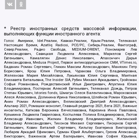
* Реестр иностранных средств массовой информации,
выполняющих функции иностранного агента:
Голос Америки, Idel.Реалии, Кавказ.Реалии, Крым.Реалии, Телеканал
Настоящее Время, Azatliq Radiosi, PCE/PC, Сибирь.Реалии, Фактограф,
Север.Реалии, Радио Свобода, MEDIUM-ORIENT, Пономарев Лев
Александрович, Савицкая Людмила Алексеевна, Маркелов Сергей
Евгеньевич, Камалягин Денис Николаевич, Апахончич Дарья
Александровна, Medusa Project, Первое антикоррупционное СМИ, VTimes.io,
Баданин Роман Сергеевич, Гликин Максим Александрович, Маняхин Петр
Борисович, Ярош Юлия Петровна, Чуракова Ольга Владимировна,
Железнова Мария Михайловна, Лукьянова Юлия Сергеевна, Маетная
Елизавета Витальевна, The Insider SIA, Рубин Михаил Аркадьевич, Гройсман
Софья Романовна, Рождественский Илья Дмитриевич, Апухтина Юлия
Владимировна, Постернак Алексей Евгеньевич, Телеканал Дождь, Петров
Степан Юрьевич, Istories fonds, Шмагун Олеся Валентиновна, Мароховская
Алеся Алексеевна, Долинина Ирина Николаевна, Шлейнов Роман Юрьевич,
Анин Роман Александрович, Великовский Дмитрий Александрович,
Альтаир 2021, Ромашки монолит, Главный редактор 2021, Вега 2021, Важные
иноагенты, Каткова Вероника Вячеславовна, Карезина Инна Павловна,
Кузьмина Людмила Гавриловна, Костылева Полина Владимировна, Лютов
Александр Иванович, Жилкин Владимир Владимирович, Жилинский
Владимир Александрович, Тихонов Михаил Сергеевич, Пискунов Сергей
Евгеньевич, Ковин Виталий Сергеевич, Кильтау Екатерина Викторовна,
Любарев Аркадий Ефимович, Гурман Юрий Альбертович, Грезев Александр
Викторович, Важенков Артем Валерьевич, Иванова София Юрьевна,