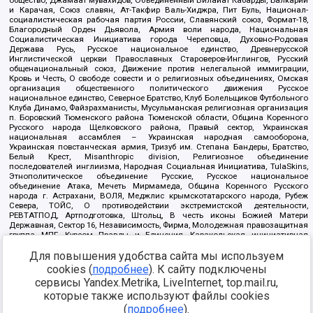
и Карачая, Союз славян, Ат-Такфир Валь-Хиджра, Пит Буль, Национал-
социалистическая рабочая партия России, Славянский союз, Формат-18,
Благородный Орден Дьявола, Армия воли народа, Национальная
Социалистическая Инициатива города Череповца, Духовно-Родовая
Держава Русь, Русское национальное единство, Древнерусской
Инглистической церкви Православных Староверов-Инглингов, Русский
общенациональный союз, Движение против нелегальной иммиграции,
Кровь и Честь, О свободе совести и о религиозных объединениях, Омская
организация общественного политического движения Русское
национальное единство, Северное Братство, Клуб Болельщиков Футбольного
Клуба Динамо, Файзрахманисты, Мусульманская религиозная организация
п. Боровский Тюменского района Тюменской области, Община Коренного
Русского народа Щелковского района, Правый сектор, Украинская
национальная ассамблея – Украинская народная самооборона,
Украинская повстанческая армия, Тризуб им. Степана Бандеры, Братство,
Белый Крест, Misanthropic division, Религиозное объединение
последователей инглиизма, Народная Социальная Инициатива, TulaSkins,
Этнополитическое объединение Русские, Русское национальное
объединение Атака, Мечеть Мирмамеда, Община Коренного Русского
народа г. Астрахани, ВОЛЯ, Меджлис крымскотатарского народа, Рубеж
Севера, ТОЙС, О противодействии экстремистской деятельности,
РЕВТАТПОД, Артподготовка, Штольц, В честь иконы Божией Матери
Державная, Сектор 16, Независимость, Фирма, Молодежная правозащитная
группа МПГ, Курсом Правды и Единения, Каракольская инициативная
группа, Автоград Крю, Союз Славянских Сил Руси, Алля-Аят,
Благотворительный пансионат Ак Умут, Русская республика Русь,
Для повышения удобства сайта мы используем
Арестантское уголовное единство, Башкорт, Нация и свобода, W.H.С., Фалунь
cookies (
подробнее
). К сайту подключены
Дафа, Иртыш Ultras, Русский Патриотический клуб-Новокузнецк/РПК,
сервисы Yandex.Metrika, LiveInternet, top.mail.ru,
Сибирский державный союз, Фонд борьбы с коррупцией, Фонд защиты прав
граждан, Штабы Навального, Совет граждан СССР Прикубанского округа г.
которые также используют файлы cookies
Краснодара
(
подробнее
).