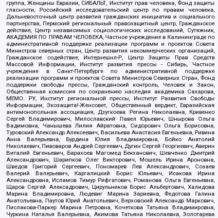
группа, Женщины Евразии, СИБАЛЬТ, Институт прав человека, Фонд защиты
гласности, Российский исследовательский центр по правам человека,
Дальневосточный центр развития гражданских инициатив и социального
партнерства, Пермский региональный правозащитный центр, Гражданское
действие, Центр независимых социологических исследований, Сутяжник,
АКАДЕМИЯ ПО ПРАВАМ ЧЕЛОВЕКА, Частное учреждение в Калининграде по
административной поддержке реализации программ и проектов Совета
Министров северных стран, Центр развития некоммерческих организаций,
Гражданское содействие, Интернешнл-Р, Центр Защиты Прав Средств
Массовой Информации, Институт развития прессы - Сибирь, Частное
учреждение в Санкт-Петербурге по административной поддержке
реализации программ и проектов Совета Министров Северных Стран, Фонд
поддержки свободы прессы, Гражданский контроль, Человек и Закон,
Общественная комиссия по сохранению наследия академика Сахарова,
МЕМО. РУ, Институт региональной прессы, Институт Развития Свободы
Информации, Экозащита!-Женсовет, Общественный вердикт, Евразийская
антимонопольная ассоциация, Дзугкоева Регина Николаевна, Кривенко
Сергей Владимирович, Милославский Павел Юрьевич, Шнырова Ольга
Вадимовна, Чанышева Лилия Айратовна, Сидорович Ольга Борисовна,
Туровский Александр Алексеевич, Васильева Анастасия Евгеньевна, Ривина
Анна Валерьевна, Бурдина Юлия Владимировна, Бойко Анатолий
Николаевич, Пивоваров Андрей Сергеевич, Дугин Сергей Георгиевич, Аверин
Виталий Евгеньевич, Барахоев Магомед Бекханович, Шевченко Дмитрий
Александрович, Шарипков Олег Викторович, Мошель Ирина Ароновна,
Шведов Григорий Сергеевич, Пономарев Лев Александрович, Созаев
Валерий Валерьевич, Каргалицкий Борис Юльевич, Исакова Ирина
Александровна, Исламов Тимур Рифгатович, Романова Ольга Евгеньевна,
Щаров Сергей Алексадрович, Цирульников Борис Альбертович, Халидова
Марина Владимировна, Людевиг Марина Зариевна, Федотова Галина
Анатольевна, Паутов Юрий Анатольевич, Верховский Александр Маркович,
Пислакова-Паркер Марина Петровна, Кочеткова Татьяна Владимировна,
Чуркина Наталья Валерьевна, Акимова Татьяна Николаевна, Золотарева