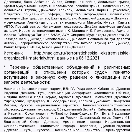
Дагестана, База, Асбат аль-Ансар, Священная война, Исламская группа,
Братья-мусульмане, Партия исламского освобождения, Лашкар-И-Тайба,
Исламская группа, Движение Талибан, Исламская партия Туркестана,
Общество социальных реформ, Общество возрождения исламского
наследия, Дом двух святых, Джунд аш-Шам, Исламский джихад – Джамаат
моджахедов, Аль-Каида в странах исламского Магриба, Имарат Кавказ,
АБТО, Правый сектор, Исламское государство, Джабха аль-Нусра ли-Ахль
аш-Шам, Народное ополчение имени К. Минина и Д. Пожарского, Аджр от
Аллаха Субхану уа Тагьаля SHAM, АУМ Синрике, Муджахеды джамаата Ат-
Тавхида Валь-Джихад, Чистопольский Джамаат, Рохнамо ба суи давлати
исломи, Террористическое сообщество Сеть, Катиба Таухид валь-Джихад,
Хайят Тахрир аш-Шам, Ахлю Сунна Валь Джамаа
Источник:
http://nac.gov.ru/terroristicheskie-i-ekstremistskie-
organizacii-i-materialy.html
данные на
06.12.2021
* Перечень общественных объединений и религиозных
организаций в отношении которых судом принято
вступившее в законную силу решение о ликвидации или
запрете деятельности:
Национал-большевистская партия, ВЕК РА, Рада земли Кубанской Духовно
Родовой Державы Русь, организация Асгардская Славянская Община,
Община Капища Веды Перуна, Мужская Духовная Семинария Духовное
Учреждение, Нурджулар, К Богодержавию, Таблиги Джамаат, Свидетели
Иеговы, Русское национальное единство, Национал-социалистическое
общество, Джамаат мувахидов, Объединенный Вилайат Кабарды, Балкарии
и Карачая, Союз славян, Ат-Такфир Валь-Хиджра, Пит Буль, Национал-
социалистическая рабочая партия России, Славянский союз, Формат-18,
Благородный Орден Дьявола, Армия воли народа, Национальная
Социалистическая Инициатива города Череповца, Духовно-Родовая
Держава Русь, Русское национальное единство, Древнерусской