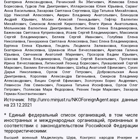
Екатерина Александровна, Рачинский Ян Збигневич, Жемкова Елена
Борисовна, Гудков Лев Дмитриевич, Илларионова Юлия Юрьевна, Саранг
Анна Васильевна, Захарова Светлана Сергеевна, Щур Татьяна Михайловна,
Щур Николай Алексеевич, Аверин Владимир Анатольевич, Блинушов
Андрей Юрьевич, Мосин Алексей Геннадьевич, Гефтер Валентин
Михайлович, Симонов Алексей Кириллович, Флиге Ирина Анатольевна,
Мельникова Валентина Дмитриевна, Вититинова Елена Владимировна,
Баженова Светлана Куприяновна, Исаев Сергей Владимирович, Максимов
Сергей Владимирович, Беляев Сергей Иванович, Голубева Елена
Николаевна, Ганнушкина Светлана Алексеевна, Закс Елена Владимировна,
Буртина Елена Юрьевна, Гендель Людмила Залмановна, Кокорина
Екатерина Алексеевна, Шуманов Илья Вячеславович, Арапова Галина
Юрьевна, Свечников Анатолий Мариевич, Прохоров Вадим Юрьевич,
Шахова Елена Владимировна, Подузов Сергей Васильевич, Протасова
Ирина Вячеславовна, Литинский Леонид Борисович, Лукашевский Сергей
Маркович, Бахмин Вячеслав Иванович, Шабад Анатолий Ефимович, Сухих
Дарья Николаевна, Орлов Олег Петрович, Добровольская Анна
Дмитриевна, Королева Александра Евгеньевна, Смирнов Владимир
Александрович, Вицин Сергей Ефимович, Золотухин Борис Андреевич,
Левинсон Лев Семенович, Локшина Татьяна Иосифовна, Орлов Олег
Петрович, Полякова Мара Федоровна, Резник Генри Маркович, Захаров
Герман Константинович
Источник:
http://unro.minjust.ru/NKOForeignAgent.aspx
данные
на
23.12.2021
* Единый федеральный список организаций, в том числе
иностранных и международных организаций, признанных в
соответствии с законодательством Российской Федерации
террористическими:
Высший военный Маджлисуль Шура, Конгресс народов Ичкерии и