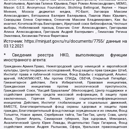
Анатольевна, Арапова Галина Юрьевна, Перл Роман Александрович, МЕМО,
Mason G.E.S. Anonymous Foundation, Stichting Bellingcat, Якутия – Наше
Мнение, Москоу диджитал медиа, РС-Балт, Заговора Максим
Александрович, Ветошкина Валерия Валерьевна, Павлов Иван Юрьевич,
Скворцова Елена Сергеевна, Оленичев Максим Владимирович, Как бы
инагент, Кочетков Игорь Викторович, Иркутский союз библиофилов, Честные
выборы, Нобелевский призыв, Еланчик Олег Александрович, Григорьева
Алина Александровна, Григорьев Андрей Валерьевич , Гималова Регина
Эмилевна, Хисамова Регина Фаритовна
Источник:
https://minjust.gov.ru/ru/documents/7755/
данные на
03.12.2021
* Сведения реестра НКО, выполняющих функции
иностранного агента:
Гражданин.Армия.Право, Нижегородский центр немецкой и европейской
культуры, Центр гендерных исследований, Фонд защиты прав граждан Штаб,
Институт права и публичной политики, Фонд борьбы с коррупцией, Альянс
врачей, НАСИЛИЮ.НЕТ, Мы против СПИДа, СВЕЧА, Открытый Петербург,
Гуманитарное действие, Лига Избирателей, Правовая инициатива,
Гражданская инициатива против экологической преступности,
Гражданский Союз, "Хасдей Ерушалаим" (Милосердие), Центр поддержки и
содействия развитию средств массовой информации, В защиту прав
заключенных, Горячая Линия, Центр социально-информационных
инициатив Действие, Институт глобализации и социальных движений,
ВМЕСТЕ, Благотворительный фонд охраны здоровья и защиты прав
граждан, Благотворительный фонд помощи осужденным и их семьям, Фонд
Тольятти, Новое время, Серебряная тайга, Так-Так-Так, центр Сова, центр
Анна, Проект Апрель, Самарская губерния, Эра здоровья, Мемориал,
Аналитический Центр Юрия Левады, Издательство Парк Гагарина, Фонд
содействия имени Андрея Рылькова, Сфера, Уральская правозащитная