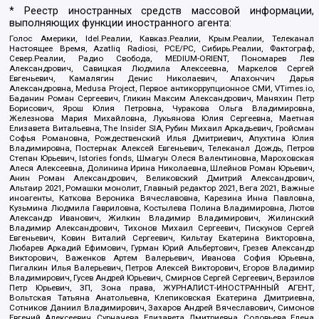
* Реестр иностранных средств массовой информации,
выполняющих функции иностранного агента:
Голос Америки, Idel.Реалии, Кавказ.Реалии, Крым.Реалии, Телеканал
Настоящее Время, Azatliq Radiosi, PCE/PC, Сибирь.Реалии, Фактограф,
Север.Реалии, Радио Свобода, MEDIUM-ORIENT, Пономарев Лев
Александрович, Савицкая Людмила Алексеевна, Маркелов Сергей
Евгеньевич, Камалягин Денис Николаевич, Апахончич Дарья
Александровна, Medusa Project, Первое антикоррупционное СМИ, VTimes.io,
Баданин Роман Сергеевич, Гликин Максим Александрович, Маняхин Петр
Борисович, Ярош Юлия Петровна, Чуракова Ольга Владимировна,
Железнова Мария Михайловна, Лукьянова Юлия Сергеевна, Маетная
Елизавета Витальевна, The Insider SIA, Рубин Михаил Аркадьевич, Гройсман
Софья Романовна, Рождественский Илья Дмитриевич, Апухтина Юлия
Владимировна, Постернак Алексей Евгеньевич, Телеканал Дождь, Петров
Степан Юрьевич, Istories fonds, Шмагун Олеся Валентиновна, Мароховская
Алеся Алексеевна, Долинина Ирина Николаевна, Шлейнов Роман Юрьевич,
Анин Роман Александрович, Великовский Дмитрий Александрович,
Альтаир 2021, Ромашки монолит, Главный редактор 2021, Вега 2021, Важные
иноагенты, Каткова Вероника Вячеславовна, Карезина Инна Павловна,
Кузьмина Людмила Гавриловна, Костылева Полина Владимировна, Лютов
Александр Иванович, Жилкин Владимир Владимирович, Жилинский
Владимир Александрович, Тихонов Михаил Сергеевич, Пискунов Сергей
Евгеньевич, Ковин Виталий Сергеевич, Кильтау Екатерина Викторовна,
Любарев Аркадий Ефимович, Гурман Юрий Альбертович, Грезев Александр
Викторович, Важенков Артем Валерьевич, Иванова София Юрьевна,
Пигалкин Илья Валерьевич, Петров Алексей Викторович, Егоров Владимир
Владимирович, Гусев Андрей Юрьевич, Смирнов Сергей Сергеевич, Верзилов
Петр Юрьевич, ЗП, Зона права, ЖУРНАЛИСТ-ИНОСТРАННЫЙ АГЕНТ,
Вольтская Татьяна Анатольевна, Клепиковская Екатерина Дмитриевна,
Сотников Даниил Владимирович, Захаров Андрей Вячеславович, Симонов
Евгений Алексеевич, Сурначева Елизавета Дмитриевна, Соловьева Елена