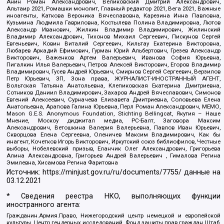
Анин Роман Александрович, Великовский Дмитрий Александрович,
Альтаир 2021, Ромашки монолит, Главный редактор 2021, Вега 2021, Важные
иноагенты, Каткова Вероника Вячеславовна, Карезина Инна Павловна,
Кузьмина Людмила Гавриловна, Костылева Полина Владимировна, Лютов
Александр Иванович, Жилкин Владимир Владимирович, Жилинский
Владимир Александрович, Тихонов Михаил Сергеевич, Пискунов Сергей
Евгеньевич, Ковин Виталий Сергеевич, Кильтау Екатерина Викторовна,
Любарев Аркадий Ефимович, Гурман Юрий Альбертович, Грезев Александр
Викторович, Важенков Артем Валерьевич, Иванова София Юрьевна,
Пигалкин Илья Валерьевич, Петров Алексей Викторович, Егоров Владимир
Владимирович, Гусев Андрей Юрьевич, Смирнов Сергей Сергеевич, Верзилов
Петр Юрьевич, ЗП, Зона права, ЖУРНАЛИСТ-ИНОСТРАННЫЙ АГЕНТ,
Вольтская Татьяна Анатольевна, Клепиковская Екатерина Дмитриевна,
Сотников Даниил Владимирович, Захаров Андрей Вячеславович, Симонов
Евгений Алексеевич, Сурначева Елизавета Дмитриевна, Соловьева Елена
Анатольевна, Арапова Галина Юрьевна, Перл Роман Александрович, МЕМО,
Mason G.E.S. Anonymous Foundation, Stichting Bellingcat, Якутия – Наше
Мнение, Москоу диджитал медиа, РС-Балт, Заговора Максим
Александрович, Ветошкина Валерия Валерьевна, Павлов Иван Юрьевич,
Скворцова Елена Сергеевна, Оленичев Максим Владимирович, Как бы
инагент, Кочетков Игорь Викторович, Иркутский союз библиофилов, Честные
выборы, Нобелевский призыв, Еланчик Олег Александрович, Григорьева
Алина Александровна, Григорьев Андрей Валерьевич , Гималова Регина
Эмилевна, Хисамова Регина Фаритовна
Источник:
https://minjust.gov.ru/ru/documents/7755/
данные на
03.12.2021
* Сведения реестра НКО, выполняющих функции
иностранного агента:
Гражданин.Армия.Право, Нижегородский центр немецкой и европейской
культуры, Центр гендерных исследований, Фонд защиты прав граждан Штаб,