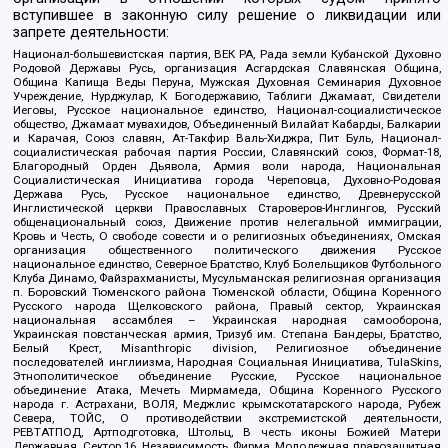
вступившее в законную силу решение о ликвидации или
запрете деятельности:
Национал-большевистская партия, ВЕК РА, Рада земли Кубанской Духовно
Родовой Державы Русь, организация Асгардская Славянская Община,
Община Капища Веды Перуна, Мужская Духовная Семинария Духовное
Учреждение, Нурджулар, К Богодержавию, Таблиги Джамаат, Свидетели
Иеговы, Русское национальное единство, Национал-социалистическое
общество, Джамаат мувахидов, Объединенный Вилайат Кабарды, Балкарии
и Карачая, Союз славян, Ат-Такфир Валь-Хиджра, Пит Буль, Национал-
социалистическая рабочая партия России, Славянский союз, Формат-18,
Благородный Орден Дьявола, Армия воли народа, Национальная
Социалистическая Инициатива города Череповца, Духовно-Родовая
Держава Русь, Русское национальное единство, Древнерусской
Инглистической церкви Православных Староверов-Инглингов, Русский
общенациональный союз, Движение против нелегальной иммиграции,
Кровь и Честь, О свободе совести и о религиозных объединениях, Омская
организация общественного политического движения Русское
национальное единство, Северное Братство, Клуб Болельщиков Футбольного
Клуба Динамо, Файзрахманисты, Мусульманская религиозная организация
п. Боровский Тюменского района Тюменской области, Община Коренного
Русского народа Щелковского района, Правый сектор, Украинская
национальная ассамблея – Украинская народная самооборона,
Украинская повстанческая армия, Тризуб им. Степана Бандеры, Братство,
Белый Крест, Misanthropic division, Религиозное объединение
последователей инглиизма, Народная Социальная Инициатива, TulaSkins,
Этнополитическое объединение Русские, Русское национальное
объединение Атака, Мечеть Мирмамеда, Община Коренного Русского
народа г. Астрахани, ВОЛЯ, Меджлис крымскотатарского народа, Рубеж
Севера, ТОЙС, О противодействии экстремистской деятельности,
РЕВТАТПОД, Артподготовка, Штольц, В честь иконы Божией Матери
Державная, Сектор 16, Независимость, Фирма, Молодежная правозащитная