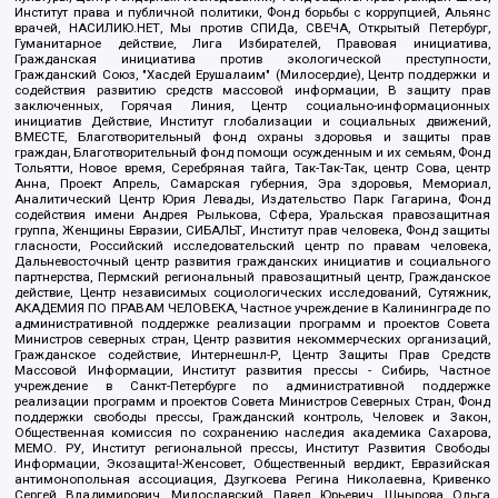
Институт права и публичной политики, Фонд борьбы с коррупцией, Альянс
врачей, НАСИЛИЮ.НЕТ, Мы против СПИДа, СВЕЧА, Открытый Петербург,
Гуманитарное действие, Лига Избирателей, Правовая инициатива,
Гражданская инициатива против экологической преступности,
Гражданский Союз, "Хасдей Ерушалаим" (Милосердие), Центр поддержки и
содействия развитию средств массовой информации, В защиту прав
заключенных, Горячая Линия, Центр социально-информационных
инициатив Действие, Институт глобализации и социальных движений,
ВМЕСТЕ, Благотворительный фонд охраны здоровья и защиты прав
граждан, Благотворительный фонд помощи осужденным и их семьям, Фонд
Тольятти, Новое время, Серебряная тайга, Так-Так-Так, центр Сова, центр
Анна, Проект Апрель, Самарская губерния, Эра здоровья, Мемориал,
Аналитический Центр Юрия Левады, Издательство Парк Гагарина, Фонд
содействия имени Андрея Рылькова, Сфера, Уральская правозащитная
группа, Женщины Евразии, СИБАЛЬТ, Институт прав человека, Фонд защиты
гласности, Российский исследовательский центр по правам человека,
Дальневосточный центр развития гражданских инициатив и социального
партнерства, Пермский региональный правозащитный центр, Гражданское
действие, Центр независимых социологических исследований, Сутяжник,
АКАДЕМИЯ ПО ПРАВАМ ЧЕЛОВЕКА, Частное учреждение в Калининграде по
административной поддержке реализации программ и проектов Совета
Министров северных стран, Центр развития некоммерческих организаций,
Гражданское содействие, Интернешнл-Р, Центр Защиты Прав Средств
Массовой Информации, Институт развития прессы - Сибирь, Частное
учреждение в Санкт-Петербурге по административной поддержке
реализации программ и проектов Совета Министров Северных Стран, Фонд
поддержки свободы прессы, Гражданский контроль, Человек и Закон,
Общественная комиссия по сохранению наследия академика Сахарова,
МЕМО. РУ, Институт региональной прессы, Институт Развития Свободы
Информации, Экозащита!-Женсовет, Общественный вердикт, Евразийская
антимонопольная ассоциация, Дзугкоева Регина Николаевна, Кривенко
Сергей Владимирович, Милославский Павел Юрьевич, Шнырова Ольга