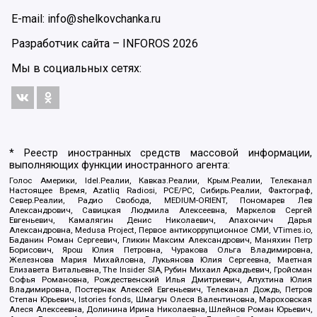
E-mail: info@shelkovchanka.ru
Разработчик сайта –
INFOROS
2026
Мы в социальных сетях:
* Реестр иностранных средств массовой информации,
выполняющих функции иностранного агента:
Голос Америки, Idel.Реалии, Кавказ.Реалии, Крым.Реалии, Телеканал
Настоящее Время, Azatliq Radiosi, PCE/PC, Сибирь.Реалии, Фактограф,
Север.Реалии, Радио Свобода, MEDIUM-ORIENT, Пономарев Лев
Александрович, Савицкая Людмила Алексеевна, Маркелов Сергей
Евгеньевич, Камалягин Денис Николаевич, Апахончич Дарья
Александровна, Medusa Project, Первое антикоррупционное СМИ, VTimes.io,
Баданин Роман Сергеевич, Гликин Максим Александрович, Маняхин Петр
Борисович, Ярош Юлия Петровна, Чуракова Ольга Владимировна,
Железнова Мария Михайловна, Лукьянова Юлия Сергеевна, Маетная
Елизавета Витальевна, The Insider SIA, Рубин Михаил Аркадьевич, Гройсман
Софья Романовна, Рождественский Илья Дмитриевич, Апухтина Юлия
Владимировна, Постернак Алексей Евгеньевич, Телеканал Дождь, Петров
Степан Юрьевич, Istories fonds, Шмагун Олеся Валентиновна, Мароховская
Алеся Алексеевна, Долинина Ирина Николаевна, Шлейнов Роман Юрьевич,