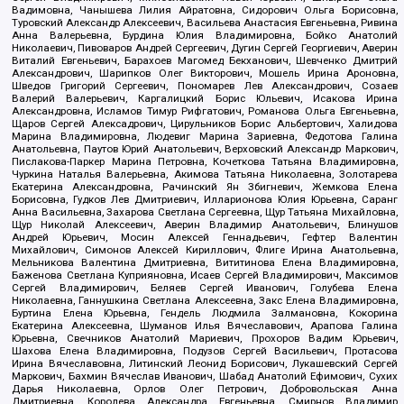
Вадимовна, Чанышева Лилия Айратовна, Сидорович Ольга Борисовна,
Туровский Александр Алексеевич, Васильева Анастасия Евгеньевна, Ривина
Анна Валерьевна, Бурдина Юлия Владимировна, Бойко Анатолий
Николаевич, Пивоваров Андрей Сергеевич, Дугин Сергей Георгиевич, Аверин
Виталий Евгеньевич, Барахоев Магомед Бекханович, Шевченко Дмитрий
Александрович, Шарипков Олег Викторович, Мошель Ирина Ароновна,
Шведов Григорий Сергеевич, Пономарев Лев Александрович, Созаев
Валерий Валерьевич, Каргалицкий Борис Юльевич, Исакова Ирина
Александровна, Исламов Тимур Рифгатович, Романова Ольга Евгеньевна,
Щаров Сергей Алексадрович, Цирульников Борис Альбертович, Халидова
Марина Владимировна, Людевиг Марина Зариевна, Федотова Галина
Анатольевна, Паутов Юрий Анатольевич, Верховский Александр Маркович,
Пислакова-Паркер Марина Петровна, Кочеткова Татьяна Владимировна,
Чуркина Наталья Валерьевна, Акимова Татьяна Николаевна, Золотарева
Екатерина Александровна, Рачинский Ян Збигневич, Жемкова Елена
Борисовна, Гудков Лев Дмитриевич, Илларионова Юлия Юрьевна, Саранг
Анна Васильевна, Захарова Светлана Сергеевна, Щур Татьяна Михайловна,
Щур Николай Алексеевич, Аверин Владимир Анатольевич, Блинушов
Андрей Юрьевич, Мосин Алексей Геннадьевич, Гефтер Валентин
Михайлович, Симонов Алексей Кириллович, Флиге Ирина Анатольевна,
Мельникова Валентина Дмитриевна, Вититинова Елена Владимировна,
Баженова Светлана Куприяновна, Исаев Сергей Владимирович, Максимов
Сергей Владимирович, Беляев Сергей Иванович, Голубева Елена
Николаевна, Ганнушкина Светлана Алексеевна, Закс Елена Владимировна,
Буртина Елена Юрьевна, Гендель Людмила Залмановна, Кокорина
Екатерина Алексеевна, Шуманов Илья Вячеславович, Арапова Галина
Юрьевна, Свечников Анатолий Мариевич, Прохоров Вадим Юрьевич,
Шахова Елена Владимировна, Подузов Сергей Васильевич, Протасова
Ирина Вячеславовна, Литинский Леонид Борисович, Лукашевский Сергей
Маркович, Бахмин Вячеслав Иванович, Шабад Анатолий Ефимович, Сухих
Дарья Николаевна, Орлов Олег Петрович, Добровольская Анна
Дмитриевна, Королева Александра Евгеньевна, Смирнов Владимир