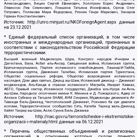
Александрович, Вицин Сергей Ефимович, Золотухин Борис Андреевич,
Левинсон Лев Семенович, Локшина Татьяна Иосифовна, Орлов Олег
Петрович, Полякова Мара Федоровна, Резник Генри Маркович, Захаров
Герман Константинович
Источник:
http://unro.minjust.ru/NKOForeignAgent.aspx
данные
на
23.12.2021
* Единый федеральный список организаций, в том числе
иностранных и международных организаций, признанных в
соответствии с законодательством Российской Федерации
террористическими:
Высший военный Маджлисуль Шура, Конгресс народов Ичкерии и
Дагестана, База, Асбат аль-Ансар, Священная война, Исламская группа,
Братья-мусульмане, Партия исламского освобождения, Лашкар-И-Тайба,
Исламская группа, Движение Талибан, Исламская партия Туркестана,
Общество социальных реформ, Общество возрождения исламского
наследия, Дом двух святых, Джунд аш-Шам, Исламский джихад – Джамаат
моджахедов, Аль-Каида в странах исламского Магриба, Имарат Кавказ,
АБТО, Правый сектор, Исламское государство, Джабха аль-Нусра ли-Ахль
аш-Шам, Народное ополчение имени К. Минина и Д. Пожарского, Аджр от
Аллаха Субхану уа Тагьаля SHAM, АУМ Синрике, Муджахеды джамаата Ат-
Тавхида Валь-Джихад, Чистопольский Джамаат, Рохнамо ба суи давлати
исломи, Террористическое сообщество Сеть, Катиба Таухид валь-Джихад,
Хайят Тахрир аш-Шам, Ахлю Сунна Валь Джамаа
Источник:
http://nac.gov.ru/terroristicheskie-i-ekstremistskie-
organizacii-i-materialy.html
данные на
06.12.2021
* Перечень общественных объединений и религиозных
организаций в отношении которых судом принято